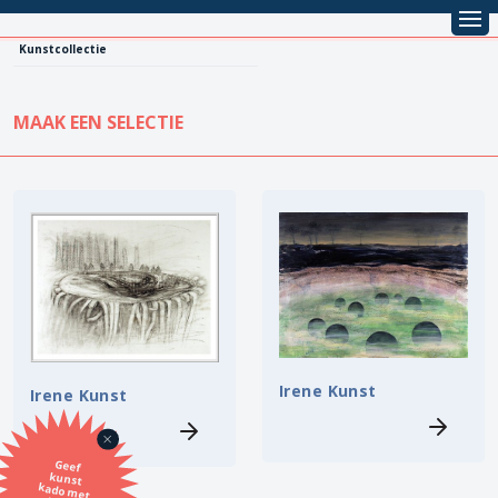
Kunstcollectie
MAAK EEN SELECTIE
KUNSTCOLLECTIE
Leentarief
Koopprijs
Alle kunstwerken
Lenen
Vestiging
Kopen
Stijl
Irene Kunst
Irene Kunst
Onderwerp
Geef
kunst
kado met
de SBK
Techniek