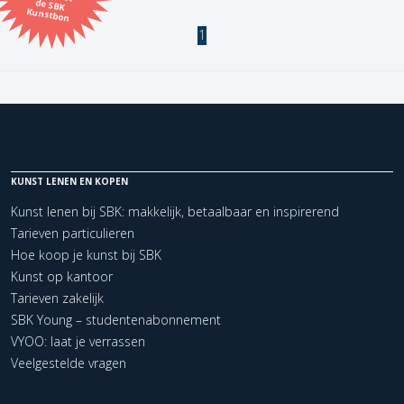
Kunstbon
1
Kunstenaar
Formaat
Orientatie
KUNST LENEN EN KOPEN
Kleur
Kunst lenen bij SBK: makkelijk, betaalbaar en inspirerend
Tarieven particulieren
Zoeken
Hoe koop je kunst bij SBK
Kunst op kantoor
Tarieven zakelijk
Kerncollectie
SBK Young – studentenabonnement
1 items.
Pagina:
1
VYOO: laat je verrassen
Veelgestelde vragen