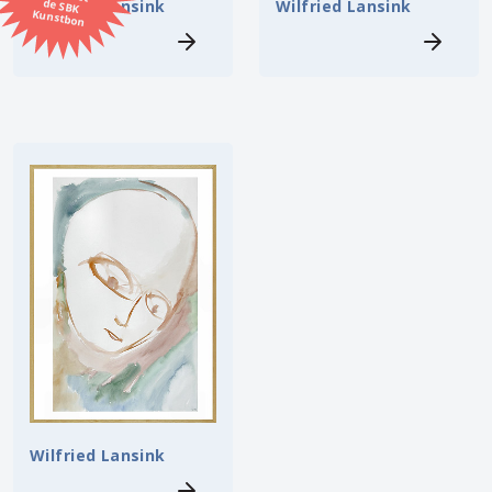
Wilfried Lansink
Wilfried Lansink
Kunstbon
Kunstenaar
Formaat
Orientatie
Kleur
Zoeken
Kerncollectie
3 items.
Pagina:
1
Wilfried Lansink