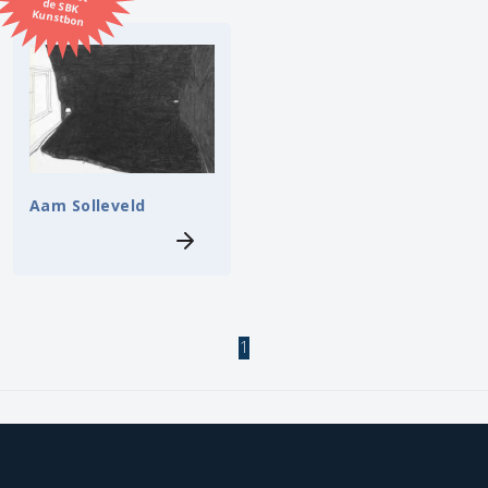
Kunstbon
Kunstenaar
Formaat
Orientatie
Aam Solleveld
Kleur
Zoeken
1
Kerncollectie
3 items.
Pagina:
1