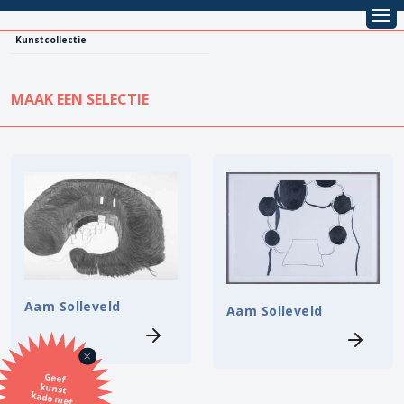
Kunstcollectie
MAAK EEN SELECTIE
KUNSTCOLLECTIE
Leentarief
Koopprijs
Alle kunstwerken
Lenen
Vestiging
Kopen
Stijl
Aam Solleveld
Aam Solleveld
Onderwerp
Geef
kunst
kado met
de SBK
Techniek