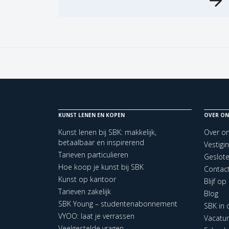
KUNST LENEN EN KOPEN
OVER ON
Kunst lenen bij SBK: makkelijk,
Over o
betaalbaar en inspirerend
Vestigi
Tarieven particulieren
Geslot
Hoe koop je kunst bij SBK
Contac
Kunst op kantoor
Blijf o
Tarieven zakelijk
Blog
SBK Young – studentenabonnement
SBK in
VYOO: laat je verrassen
Vacatu
Veelgestelde vragen