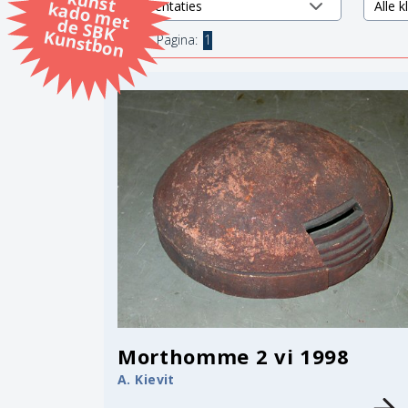
k
k
d
K
1 items.
Pagina:
1
Morthomme 2 vi 1998
A. Kievit