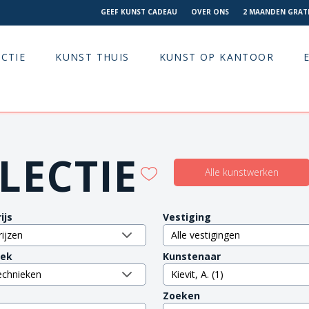
GEEF KUNST CADEAU
OVER ONS
2 MAANDEN GRATI
CTIE
KUNST THUIS
KUNST OP KANTOOR
LECTIE
Alle kunstwerken
ijs
Vestiging
iek
Kunstenaar
Zoeken