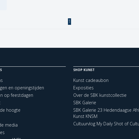
1
S
SHOP KUNST
ns
Kunst cadeaubon
ngen en openingstijden
Exposities
en op feestdagen
Over de SBK kunstcollectie
t
SBK Galerie
p de hoogte
SBK Galerie 23 Hedendaagse Afr
Kunst KNSM
Cultuurvlog My Daily Shot of Cult
 de media
res