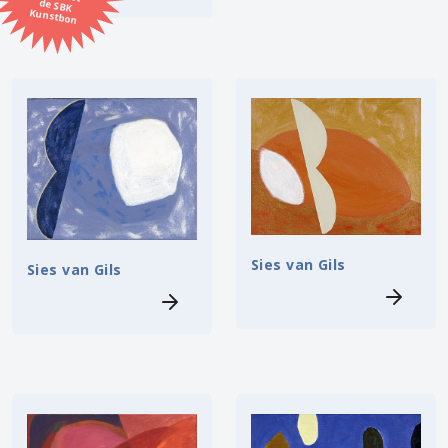
Kunstbon
Kunstenaar
Formaat
Orientatie
Kleur
Sies van Gils
Sies van Gils
Zoeken
Kerncollectie
9 items.
Pagina:
1