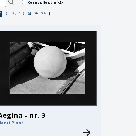
Kerncollectie
⟩
0
31
32
33
34
35
36
Aegina - nr. 3
Henri Plaat