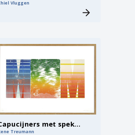
Chiel Vluggen
Capucijners met spek...
Rene Treumann