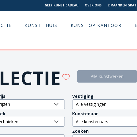
GEEF KUNST CADEAU
OVER ONS
2 MAANDEN GRATI
CTIE
KUNST THUIS
KUNST OP KANTOOR
LECTIE
Alle kunstwerken
ijs
Vestiging
iek
Kunstenaar
Zoeken