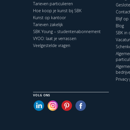
Tarieven particulieren
Geslot
Hoe koop je kunst bij SBK
Contac
Kunst op kantoor
Blijf o
Tarieven zakelijk
Blog
SBK Young – studentenabonnement
SBK in
VYOO: laat je verrassen
Vacatu
Veelgestelde vragen
Schenk
Algeme
particu
Algeme
bedrijv
Privacy 
VOLG ONS