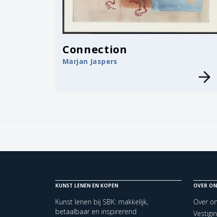
Connection
Marjan Jaspers
KUNST LENEN EN KOPEN
OVER ON
Kunst lenen bij SBK: makkelijk,
Over o
betaalbaar en inspirerend
Vestigi