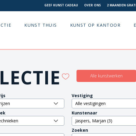
GEEF KUNST CADEAU
OVER ONS
2 MAANDEN GRATI
CTIE
KUNST THUIS
KUNST OP KANTOOR
LECTIE
Alle kunstwerken
ijs
Vestiging
iek
Kunstenaar
Zoeken