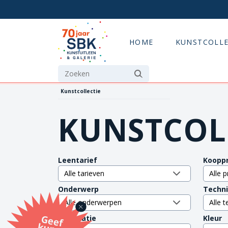
HOME
KUNSTCOLLE
Kunstcollectie
KUNSTCOL
Leentarief
Kooppr
Onderwerp
Techn
G
eef
u
n
st
a
d
o
m
et
e SB
K
u
n
stb
o
n
Orientatie
Kleur