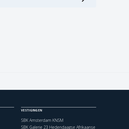
VESTIGINGEN
SBK Amsterdam KNSM
SBK Galerie 23 Hedendaagse Afrikaanse