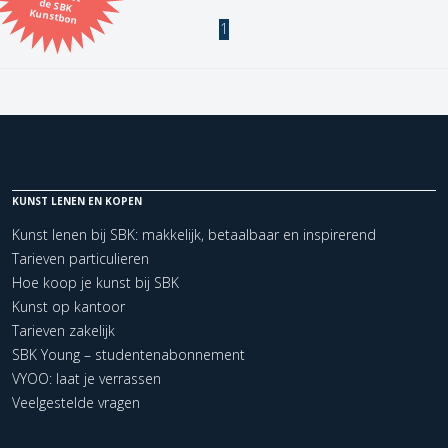
Kunstbon
1
Kunstenaar
Formaat
Orientatie
KUNST LENEN EN KOPEN
Kleur
Kunst lenen bij SBK: makkelijk, betaalbaar en inspirerend
Tarieven particulieren
Zoeken
Hoe koop je kunst bij SBK
Kunst op kantoor
Tarieven zakelijk
Kerncollectie
SBK Young – studentenabonnement
1 items.
Pagina:
1
VYOO: laat je verrassen
Veelgestelde vragen