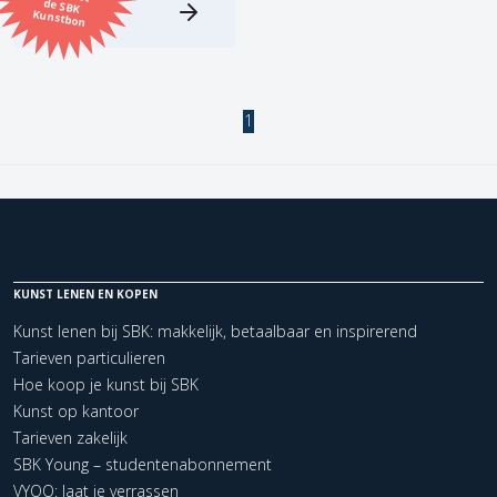
Kunstbon
Kunstenaar
Formaat
1
Orientatie
Kleur
KUNST LENEN EN KOPEN
Zoeken
Kunst lenen bij SBK: makkelijk, betaalbaar en inspirerend
Tarieven particulieren
Kerncollectie
Hoe koop je kunst bij SBK
1 items.
Pagina:
1
Kunst op kantoor
Tarieven zakelijk
SBK Young – studentenabonnement
VYOO: laat je verrassen