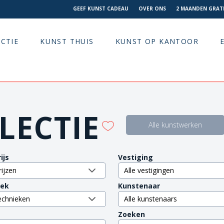
GEEF KUNST CADEAU
OVER ONS
2 MAANDEN GRATI
CTIE
KUNST THUIS
KUNST OP KANTOOR
LECTIE
Alle kunstwerken
ijs
Vestiging
iek
Kunstenaar
Zoeken