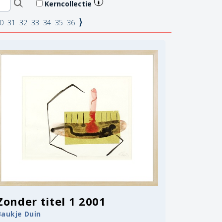
Kerncollectie
⟩
0
31
32
33
34
35
36
Zonder titel 1 2001
Baukje Duin