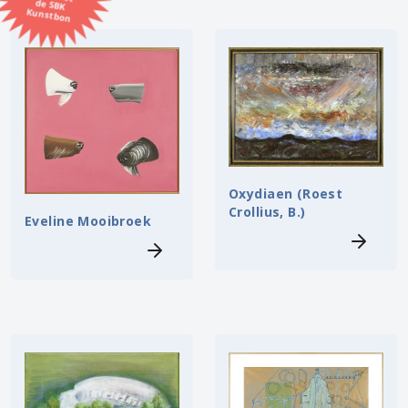
Kunstbon
Kunstenaar
Formaat
Orientatie
Oxydiaen (Roest
Kleur
Crollius, B.)
Eveline Mooibroek
Zoeken
Kerncollectie
⟨
6453 items.
Pagina:
1
2
3
4
5
6
7
8
9
10
11
12
13
14
15
16
17
18
19
20
21
22
23
24
25
26
27
28
29
30
31
⟩
32
33
34
35
36