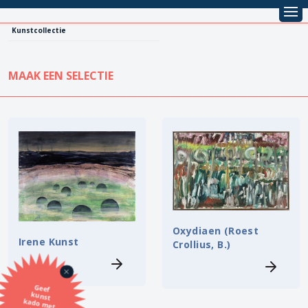
Kunstcollectie
MAAK EEN SELECTIE
KUNSTCOLLECTIE
Leentarief
Koopprijs
Alle kunstwerken
Lenen
Vestiging
Kopen
Stijl
Oxydiaen (Roest
Irene Kunst
Crollius, B.)
Onderwerp
Geef
kunst
kado met
de SBK
Techniek