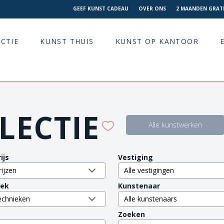
GEEF KUNST CADEAU
OVER ONS
2 MAANDEN GRATI
CTIE
KUNST THUIS
KUNST OP KANTOOR
LECTIE
Alle kunstwerken
ijs
Vestiging
iek
Kunstenaar
Zoeken