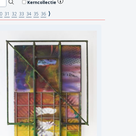
Kerncollectie
⟩
0
31
32
33
34
35
36