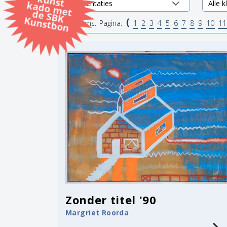
k
k
d
K
⟨
6453 items.
Pagina:
1
2
3
4
5
6
7
8
9
10
11
Zonder titel '90
Margriet Roorda