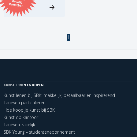
Kunstbon
Kunstenaar
Formaat
1
Orientatie
Kleur
Zoeken
KUNST LENEN EN KOPEN
Kunst lenen bij SBK: makkelijk, betaalbaar en inspirerend
Kerncollectie
Tarieven particulieren
Hoe koop je kunst bij SBK
1 items.
Pagina:
1
Kunst op kantoor
Tarieven zakelijk
SBK Young – studentenabonnement