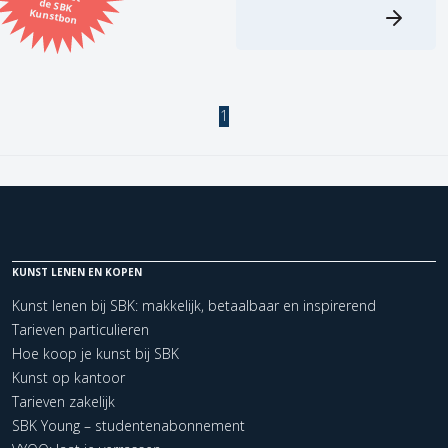
Kunstbon
Kunstenaar
Formaat
1
Orientatie
Kleur
Zoeken
KUNST LENEN EN KOPEN
Kunst lenen bij SBK: makkelijk, betaalbaar en inspirerend
Tarieven particulieren
Kerncollectie
Hoe koop je kunst bij SBK
2 items.
Pagina:
1
Kunst op kantoor
Tarieven zakelijk
SBK Young – studentenabonnement