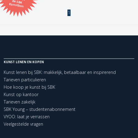
Kunstbon
1
Kunstenaar
Formaat
Orientatie
KUNST LENEN EN KOPEN
Kleur
Kunst lenen bij SBK: makkelijk, betaalbaar en inspirerend
Tarieven particulieren
Zoeken
Hoe koop je kunst bij SBK
Kunst op kantoor
Tarieven zakelijk
Kerncollectie
SBK Young – studentenabonnement
1 items.
Pagina:
1
VYOO: laat je verrassen
Veelgestelde vragen