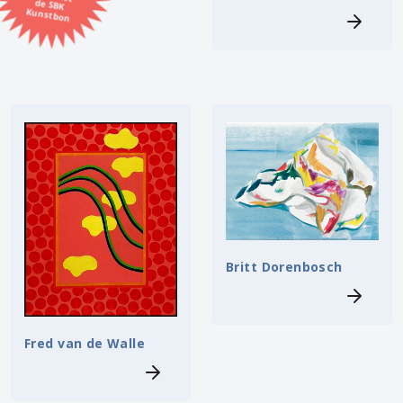
Kunstbon
Kunstenaar
Formaat
Orientatie
Kleur
Zoeken
Britt Dorenbosch
Kerncollectie
⟨
6449 items.
Pagina:
1
2
3
4
5
6
7
8
9
10
11
12
13
14
Fred van de Walle
15
16
17
18
19
20
21
22
23
24
25
26
27
28
29
30
31
⟩
32
33
34
35
36