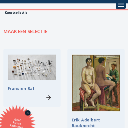
Kunstcollectie
MAAK EEN SELECTIE
KUNSTCOLLECTIE
Leentarief
Koopprijs
Alle kunstwerken
Lenen
Vestiging
Kopen
Fransien Bal
Stijl
Onderwerp
Erik Adelbert
Geef
kunst
kado met
de SBK
Techniek
Bauknecht