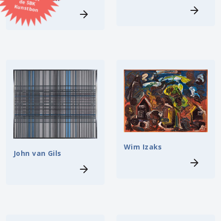
Kunstbon
Kunstenaar
Formaat
Orientatie
Kleur
Zoeken
Wim Izaks
John van Gils
Kerncollectie
⟨
6451 items.
Pagina:
1
2
3
4
5
6
7
8
9
10
11
12
13
14
15
16
17
18
19
20
21
22
23
24
25
26
27
28
29
30
31
⟩
32
33
34
35
36