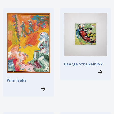
George Struikelblok
Wim Izaks