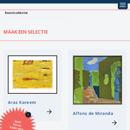
Kunstcollectie
MAAK EEN SELECTIE
KUNSTCOLLECTIE
Leentarief
Koopprijs
Alle kunstwerken
Lenen
Vestiging
Kopen
Stijl
Aras Kareem
Onderwerp
Alfons de Miranda
Geef
kunst
kado met
de SBK
Techniek