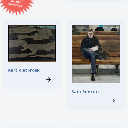
Kunstbon
Kunstenaar
Formaat
Orientatie
Kleur
Aart Rietbroek
Zoeken
Sam Reekers
Kerncollectie
⟨
6449 items.
Pagina:
1
2
3
4
5
6
7
8
9
10
11
12
13
14
15
16
17
18
19
20
21
22
23
24
25
26
27
28
29
30
31
⟩
32
33
34
35
36