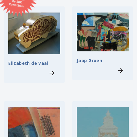
Kunstbon
Kunstenaar
Formaat
Orientatie
Jaap Groen
Elizabeth de Vaal
Kleur
Zoeken
Kerncollectie
⟨
6448 items.
Pagina:
1
2
3
4
5
6
7
8
9
10
11
12
13
14
15
16
17
18
19
20
21
22
23
24
25
26
27
28
29
30
31
⟩
32
33
34
35
36