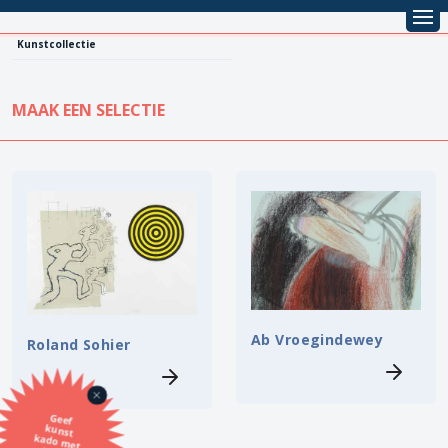
Kunstcollectie
MAAK EEN SELECTIE
KUNSTCOLLECTIE
Leentarief
Koopprijs
Alle kunstwerken
Lenen
Vestiging
Kopen
Stijl
Ab Vroegindewey
Roland Sohier
Onderwerp
Geef
kunst
kado met
de SBK
Techniek