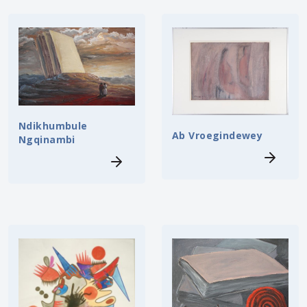
Ndikhumbule
Ab Vroegindewey
Ngqinambi