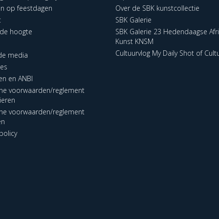
en op feestdagen
Over de SBK kunstcollectie
t
SBK Galerie
p de hoogte
SBK Galerie 23 Hedendaagse Afr
Kunst KNSM
Cultuurvlog My Daily Shot of Cult
 de media
res
en en ANBI
ne voorwaarden/reglement
lieren
ne voorwaarden/reglement
en
policy