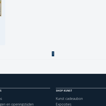
1
S
SHOP KUNST
ns
Kunst cadeaubon
ngen en openingstijden
Exposities