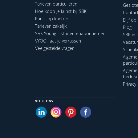
Tarieven particulieren
Geslot
Hoe koop je kunst bij SBK
Contac
Kunst op kantoor
Blijf o
Tarieven zakelijk
Blog
SBK Young – studentenabonnement
SBK in
VYOO: laat je verrassen
Vacatu
Veelgestelde vragen
Schenk
Algeme
particu
Algeme
bedrijv
Privacy 
VOLG ONS