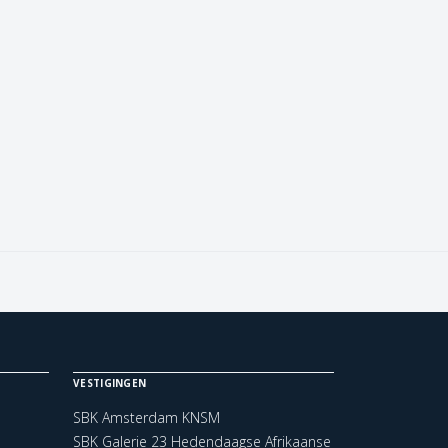
VESTIGINGEN
SBK Amsterdam KNSM
SBK Galerie 23 Hedendaagse Afrikaanse