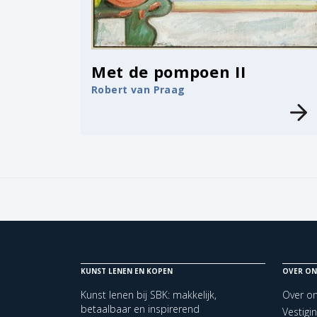
Met de pompoen II
Robert van Praag
KUNST LENEN EN KOPEN
OVER ON
Kunst lenen bij SBK: makkelijk,
Over o
betaalbaar en inspirerend
Vestigi