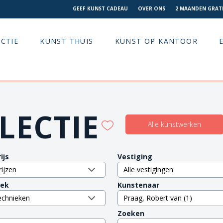
GEEF KUNST CADEAU
OVER ONS
2 MAANDEN GRATI
CTIE
KUNST THUIS
KUNST OP KANTOOR
LECTIE
Alle kunstwerken
ijs
Vestiging
iek
Kunstenaar
Zoeken