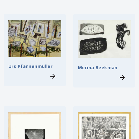
Urs Pfannenmuller
Merina Beekman