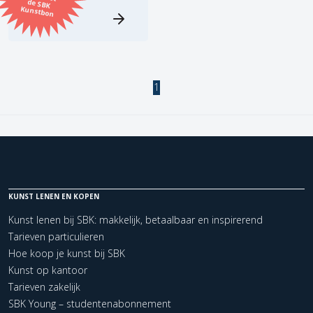
Kunstbon
Kunstenaar
Formaat
1
Orientatie
Kleur
Zoeken
KUNST LENEN EN KOPEN
Kunst lenen bij SBK: makkelijk, betaalbaar en inspirerend
Kerncollectie
Tarieven particulieren
Hoe koop je kunst bij SBK
1 items.
Pagina:
1
Kunst op kantoor
Tarieven zakelijk
SBK Young – studentenabonnement