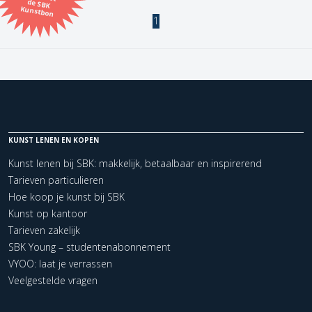
Kunstbon
1
Kunstenaar
Formaat
Orientatie
KUNST LENEN EN KOPEN
Kleur
Kunst lenen bij SBK: makkelijk, betaalbaar en inspirerend
Tarieven particulieren
Zoeken
Hoe koop je kunst bij SBK
Kunst op kantoor
Tarieven zakelijk
Kerncollectie
SBK Young – studentenabonnement
1 items.
Pagina:
1
VYOO: laat je verrassen
Veelgestelde vragen