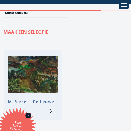
Kunstcollectie
MAAK EEN SELECTIE
KUNSTCOLLECTIE
Leentarief
Koopprijs
Alle kunstwerken
Lenen
Vestiging
Kopen
Stijl
M. Rieser - De Leuwe
Onderwerp
Geef
kunst
kado met
de SBK
Techniek