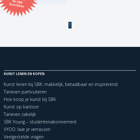
Kunstbon
Kunstenaar
1
Formaat
Orientatie
Kleur
KUNST LENEN EN KOPEN
Kunst lenen bij SBK: makkelijk, betaalbaar en inspirerend
Zoeken
Tarieven particulieren
Hoe koop je kunst bij SBK
Kerncollectie
Kunst op kantoor
1 items.
Pagina:
1
Tarieven zakelijk
SBK Young – studentenabonnement
VYOO: laat je verrassen
Veelgestelde vragen