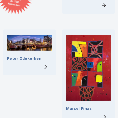
Kunstbon
Kunstenaar
Formaat
Orientatie
Kleur
Peter Odekerken
Zoeken
Kerncollectie
⟨
6451 items.
Pagina:
1
2
3
4
5
6
7
8
9
10
11
12
13
14
15
16
17
18
19
20
21
22
23
24
25
26
27
28
29
30
31
⟩
Marcel Pinas
32
33
34
35
36