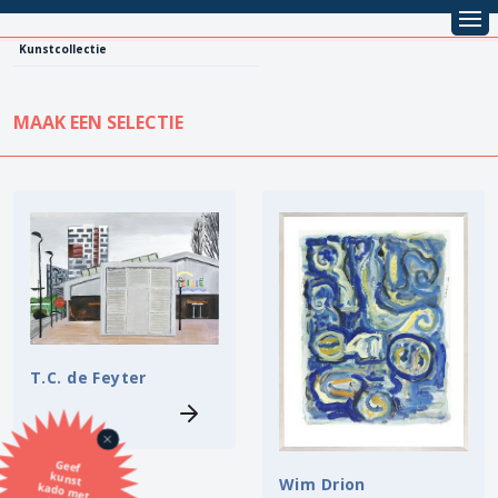
Kunstcollectie
MAAK EEN SELECTIE
KUNSTCOLLECTIE
Leentarief
Koopprijs
Alle kunstwerken
Lenen
Vestiging
Kopen
Stijl
T.C. de Feyter
Onderwerp
Geef
kunst
kado met
de SBK
Techniek
Wim Drion