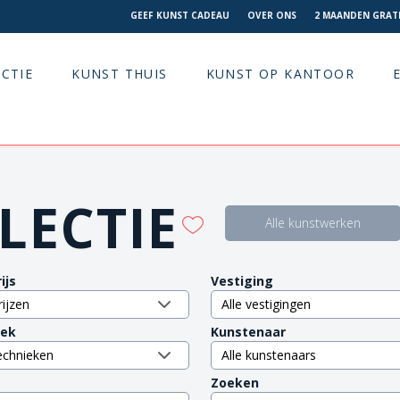
GEEF KUNST CADEAU
OVER ONS
2 MAANDEN GRATI
CTIE
KUNST THUIS
KUNST OP KANTOOR
LECTIE
Alle kunstwerken
ijs
Vestiging
iek
Kunstenaar
Zoeken