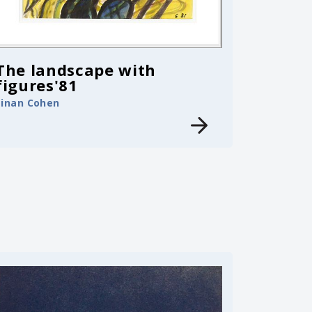
The landscape with
figures'81
Einan Cohen