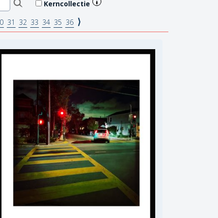
Kerncollectie
⟩
0
31
32
33
34
35
36