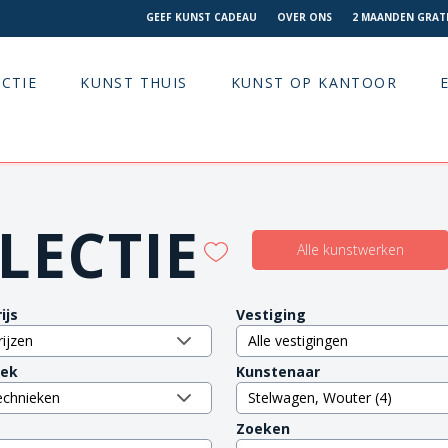
GEEF KUNST CADEAU
OVER ONS
2 MAANDEN GRATI
CTIE
KUNST THUIS
KUNST OP KANTOOR
LECTIE
Alle kunstwerken
ijs
Vestiging
iek
Kunstenaar
Zoeken