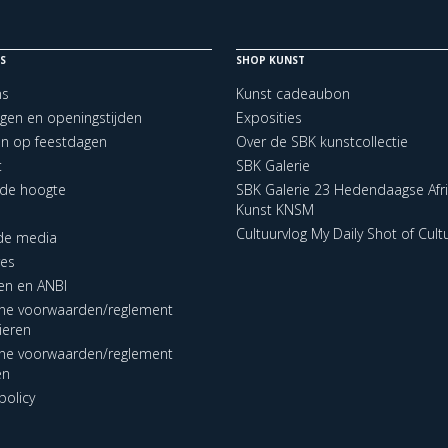
S
SHOP KUNST
ns
Kunst cadeaubon
ngen en openingstijden
Exposities
en op feestdagen
Over de SBK kunstcollectie
t
SBK Galerie
p de hoogte
SBK Galerie 23 Hedendaagse Afr
Kunst KNSM
Cultuurvlog My Daily Shot of Cult
 de media
res
en en ANBI
ne voorwaarden/reglement
lieren
ne voorwaarden/reglement
en
policy