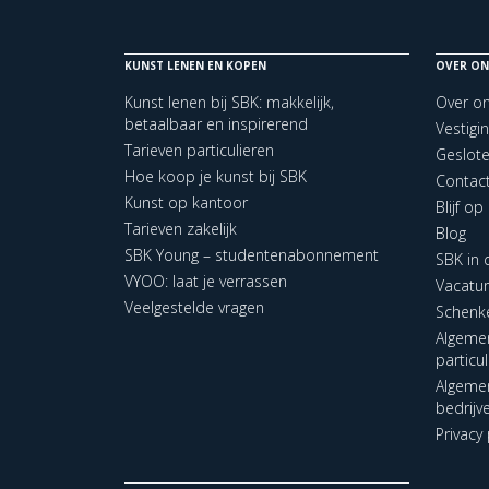
KUNST LENEN EN KOPEN
OVER ON
Kunst lenen bij SBK: makkelijk,
Over o
betaalbaar en inspirerend
Vestigi
Tarieven particulieren
Geslot
Hoe koop je kunst bij SBK
Contac
Kunst op kantoor
Blijf o
Tarieven zakelijk
Blog
SBK Young – studentenabonnement
SBK in
VYOO: laat je verrassen
Vacatu
Veelgestelde vragen
Schenk
Algeme
particu
Algeme
bedrijv
Privacy 