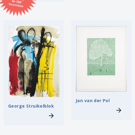
Kunstbon
Kunstenaar
Formaat
Orientatie
Kleur
Zoeken
Jan van der Pol
Kerncollectie
George Struikelblok
⟨
6448 items.
Pagina:
1
2
3
4
5
6
7
8
9
10
11
12
13
14
15
16
17
18
19
20
21
22
23
24
25
26
27
28
29
30
31
⟩
32
33
34
35
36