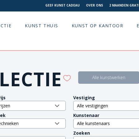
GEEF KUNST CADEAU
OVER ONS
2 MAANDEN GRATI
CTIE
KUNST THUIS
KUNST OP KANTOOR
LECTIE
Alle kunstwerken
ijs
Vestiging
iek
Kunstenaar
Zoeken