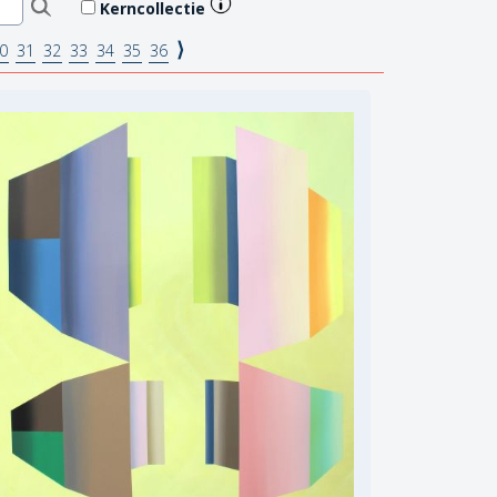
Kerncollectie
⟩
0
31
32
33
34
35
36