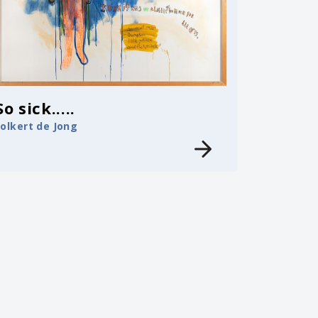
So sick.....
Folkert de Jong