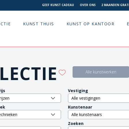
GEEF KUNST CADEAU
OVER ONS
2 MAANDEN GRATI
CTIE
KUNST THUIS
KUNST OP KANTOOR
LECTIE
Alle kunstwerken
ijs
Vestiging
iek
Kunstenaar
Zoeken