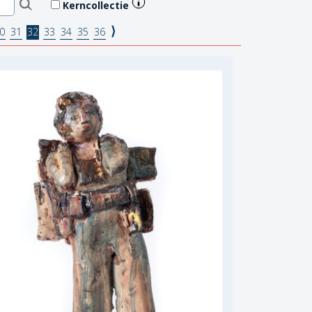
Kerncollectie
⟩
0
31
32
33
34
35
36