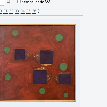
Kerncollectie
⟩
0
31
32
33
34
35
36