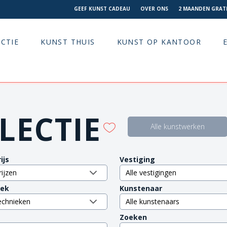
GEEF KUNST CADEAU
OVER ONS
2 MAANDEN GRATI
CTIE
KUNST THUIS
KUNST OP KANTOOR
LECTIE
Alle kunstwerken
ijs
Vestiging
iek
Kunstenaar
Zoeken