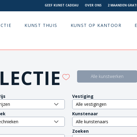
GEEF KUNST CADEAU
OVER ONS
2 MAANDEN GRATI
CTIE
KUNST THUIS
KUNST OP KANTOOR
LECTIE
Alle kunstwerken
ijs
Vestiging
iek
Kunstenaar
Zoeken