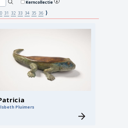
Kerncollectie
⟩
0
31
32
33
34
35
36
Patricia
Elsbeth Pluimers