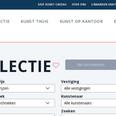
GEEF KUNST CADEAU
OVER ONS
2 MAANDEN GRATI
CTIE
KUNST THUIS
KUNST OP KANTOOR
LECTIE
Alle kunstwerken
ijs
Vestiging
iek
Kunstenaar
Zoeken