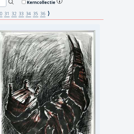
Kerncollectie
⟩
0
31
32
33
34
35
36