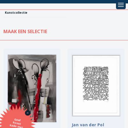
Kunstcollectie
MAAK EEN SELECTIE
KUNSTCOLLECTIE
Leentarief
Koopprijs
Alle kunstwerken
Lenen
Vestiging
Kopen
Stijl
Onderwerp
Geef
kunst
kado met
de SBK
Techniek
Jan van der Pol