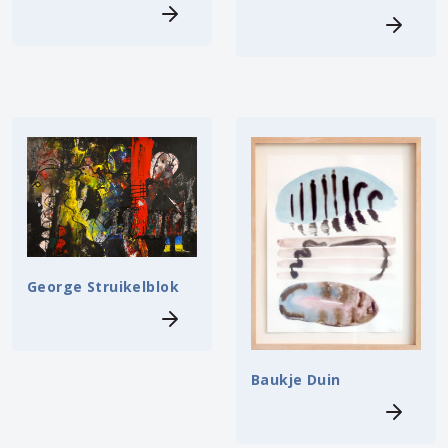
George Struikelblok
Baukje Duin