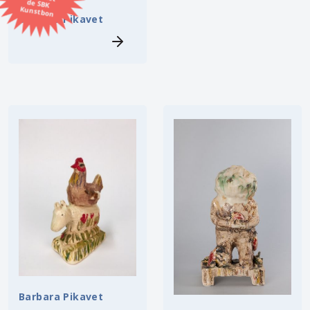
Kunstbon
Barbara Pikavet
Kunstenaar
Formaat
Orientatie
Kleur
Zoeken
Kerncollectie
⟨
6448 items.
Pagina:
1
2
3
4
5
6
7
8
9
10
11
12
13
14
15
16
17
18
19
20
21
22
23
24
25
26
27
28
29
30
31
⟩
32
33
34
35
36
Barbara Pikavet