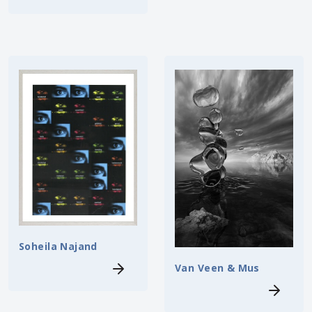
Soheila Najand
Van Veen & Mus