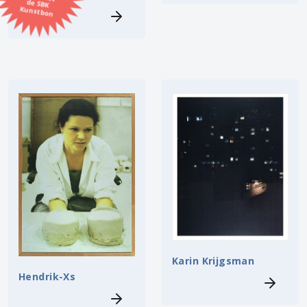
Kunstbon
Kunstenaar
Formaat
Orientatie
Kleur
Zoeken
Kerncollectie
⟨
6447 items.
Pagina:
1
2
3
4
5
6
7
8
9
10
11
12
13
14
Karin Krijgsman
15
16
17
18
19
20
21
22
23
24
25
26
27
28
29
30
31
Hendrik-Xs
⟩
32
33
34
35
36