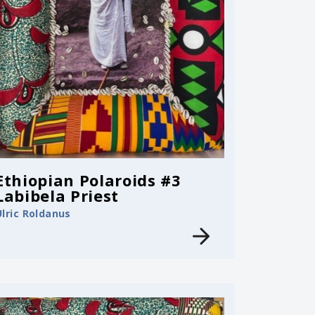
Ethiopian Polaroids #3
Labibela Priest
Ulric Roldanus