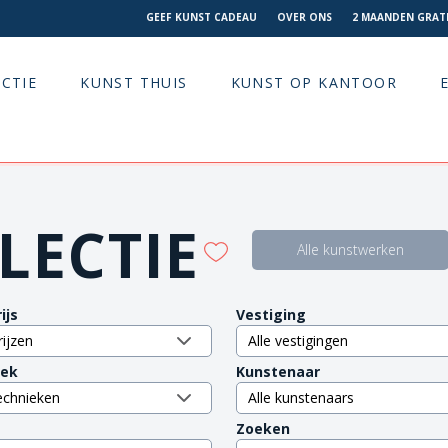
GEEF KUNST CADEAU
OVER ONS
2 MAANDEN GRATI
CTIE
KUNST THUIS
KUNST OP KANTOOR
LECTIE
Alle kunstwerken
ijs
Vestiging
iek
Kunstenaar
Zoeken