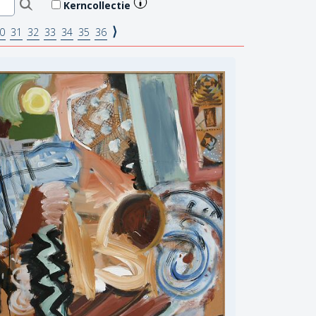
Kerncollectie
⟩
0
31
32
33
34
35
36