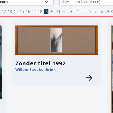
12
13
14
15
16
17
18
19
20
21
22
23
24
25
26
27
28
29
3
Zonder titel 1992
Willem Speekenbrink
4