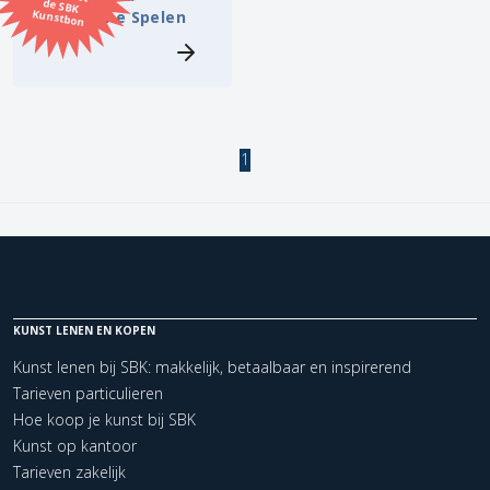
Kunstbon
Olympische Spelen
Kunstenaar
Formaat
1
Orientatie
Kleur
Zoeken
KUNST LENEN EN KOPEN
Kerncollectie
Kunst lenen bij SBK: makkelijk, betaalbaar en inspirerend
Tarieven particulieren
1 items.
Pagina:
1
Hoe koop je kunst bij SBK
Kunst op kantoor
Tarieven zakelijk