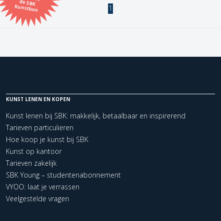
Kunstbon
1
Kunstenaar
Formaat
Orientatie
KUNST LENEN EN KOPEN
Kleur
Kunst lenen bij SBK: makkelijk, betaalbaar en inspirerend
Tarieven particulieren
Zoeken
Hoe koop je kunst bij SBK
Kunst op kantoor
Tarieven zakelijk
Kerncollectie
SBK Young – studentenabonnement
1 items.
Pagina:
1
VYOO: laat je verrassen
Veelgestelde vragen