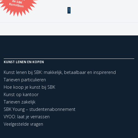
Kunstbon
1
Kunstenaar
Formaat
Orientatie
KUNST LENEN EN KOPEN
Kleur
Kunst lenen bij SBK: makkelijk, betaalbaar en inspirerend
Tarieven particulieren
Zoeken
Hoe koop je kunst bij SBK
Kunst op kantoor
Tarieven zakelijk
Kerncollectie
SBK Young – studentenabonnement
1 items.
Pagina:
1
VYOO: laat je verrassen
Veelgestelde vragen