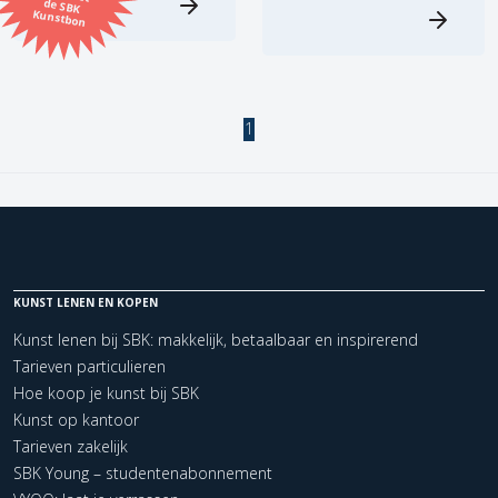
Kunstbon
Kunstenaar
Formaat
1
Orientatie
Kleur
Zoeken
KUNST LENEN EN KOPEN
Kunst lenen bij SBK: makkelijk, betaalbaar en inspirerend
Tarieven particulieren
Kerncollectie
Hoe koop je kunst bij SBK
2 items.
Pagina:
1
Kunst op kantoor
Tarieven zakelijk
SBK Young – studentenabonnement