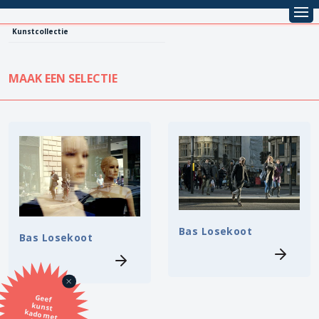
Kunstcollectie
MAAK EEN SELECTIE
KUNSTCOLLECTIE
Leentarief
Koopprijs
Alle kunstwerken
Lenen
Vestiging
Kopen
Stijl
Bas Losekoot
Bas Losekoot
Onderwerp
Geef
kunst
kado met
de SBK
Techniek