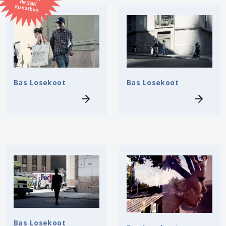
Kunstbon
Kunstenaar
Formaat
Orientatie
Bas Losekoot
Bas Losekoot
Kleur
Zoeken
Kerncollectie
9 items.
Pagina:
1
Bas Losekoot