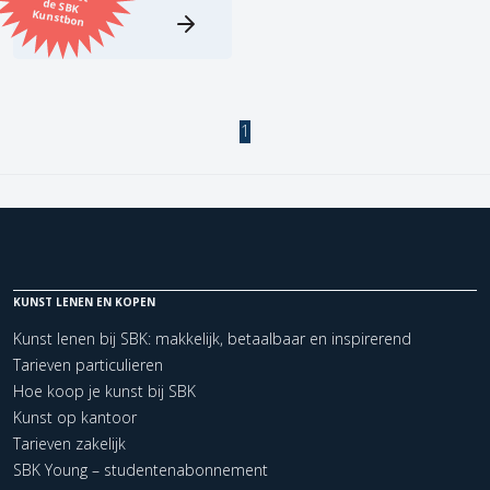
Kunstbon
Kunstenaar
Formaat
1
Orientatie
Kleur
Zoeken
KUNST LENEN EN KOPEN
Kunst lenen bij SBK: makkelijk, betaalbaar en inspirerend
Kerncollectie
Tarieven particulieren
Hoe koop je kunst bij SBK
1 items.
Pagina:
1
Kunst op kantoor
Tarieven zakelijk
SBK Young – studentenabonnement