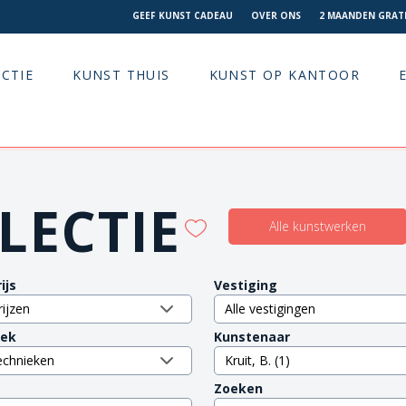
GEEF KUNST CADEAU
OVER ONS
2 MAANDEN GRATI
CTIE
KUNST THUIS
KUNST OP KANTOOR
LECTIE
Alle kunstwerken
ijs
Vestiging
iek
Kunstenaar
Zoeken