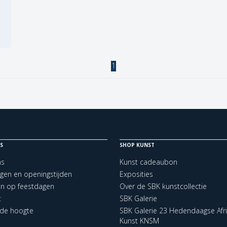
1
S
SHOP KUNST
ns
Kunst cadeaubon
ngen en openingstijden
Exposities
en op feestdagen
Over de SBK kunstcollectie
t
SBK Galerie
p de hoogte
SBK Galerie 23 Hedendaagse Afr
Kunst KNSM