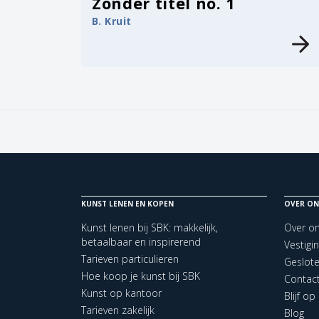
Zonder titel no. 1
B. Kruit
KUNST LENEN EN KOPEN
OVER ON
Kunst lenen bij SBK: makkelijk,
Over o
betaalbaar en inspirerend
Vestigi
Tarieven particulieren
Geslot
Hoe koop je kunst bij SBK
Contac
Kunst op kantoor
Blijf o
Tarieven zakelijk
Blog