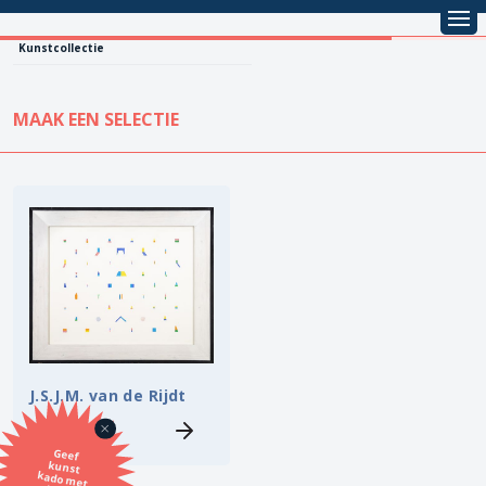
Kunstcollectie
MAAK EEN SELECTIE
KUNSTCOLLECTIE
Leentarief
Koopprijs
Alle kunstwerken
Lenen
Vestiging
Kopen
Stijl
J.S.J.M. van de Rijdt
Onderwerp
Geef
kunst
kado met
de SBK
Techniek