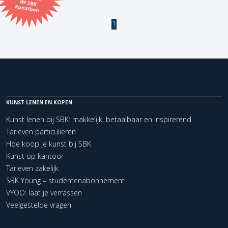
Kunstbon
Kunstenaar
1
Formaat
Orientatie
KUNST LENEN EN KOPEN
Kleur
Kunst lenen bij SBK: makkelijk, betaalbaar en inspirerend
Tarieven particulieren
Zoeken
Hoe koop je kunst bij SBK
Kunst op kantoor
Tarieven zakelijk
Kerncollectie
SBK Young – studentenabonnement
1 items.
Pagina:
1
VYOO: laat je verrassen
Veelgestelde vragen