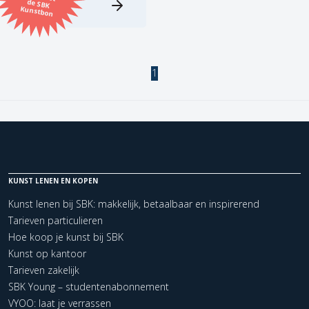
Kunstbon
Kunstenaar
Formaat
1
Orientatie
Kleur
KUNST LENEN EN KOPEN
Zoeken
Kunst lenen bij SBK: makkelijk, betaalbaar en inspirerend
Tarieven particulieren
Kerncollectie
Hoe koop je kunst bij SBK
1 items.
Pagina:
1
Kunst op kantoor
Tarieven zakelijk
SBK Young – studentenabonnement
VYOO: laat je verrassen