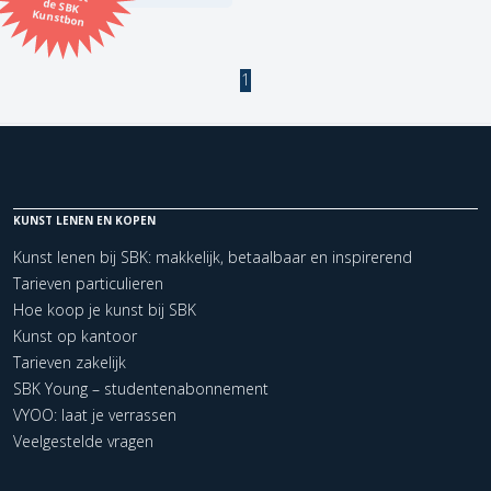
Kunstbon
Kunstenaar
1
Formaat
Orientatie
KUNST LENEN EN KOPEN
Kleur
Kunst lenen bij SBK: makkelijk, betaalbaar en inspirerend
Tarieven particulieren
Zoeken
Hoe koop je kunst bij SBK
Kunst op kantoor
Tarieven zakelijk
Kerncollectie
SBK Young – studentenabonnement
1 items.
Pagina:
1
VYOO: laat je verrassen
Veelgestelde vragen