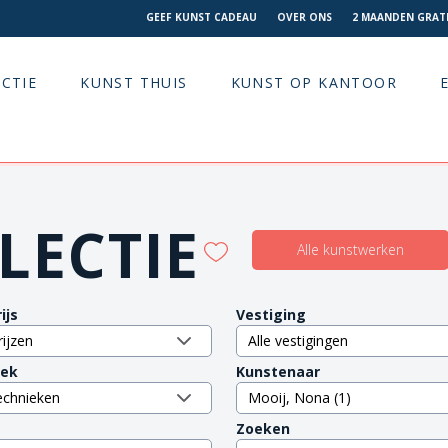
GEEF KUNST CADEAU
OVER ONS
2 MAANDEN GRATI
CTIE
KUNST THUIS
KUNST OP KANTOOR
LECTIE
Alle kunstwerken
ijs
Vestiging
iek
Kunstenaar
Zoeken