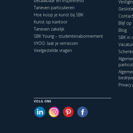
betaalbaar en inspirerend
Vestigi
Tarieven particulieren
Geslot
Hoe koop je kunst bij SBK
Contac
Kunst op kantoor
Blijf o
Tarieven zakelijk
Blog
SBK Young – studentenabonnement
SBK in
VYOO: laat je verrassen
Vacatu
Veelgestelde vragen
Schenk
Algeme
particu
Algeme
bedrijv
Privacy 
VOLG ONS