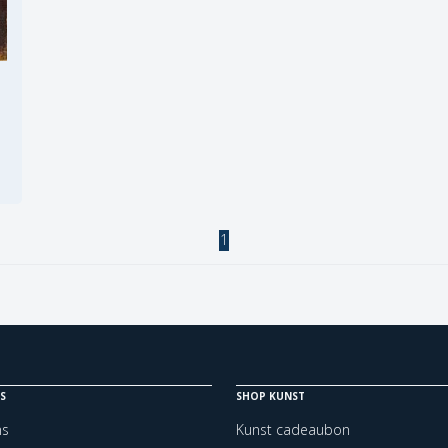
1
S
SHOP KUNST
ns
Kunst cadeaubon