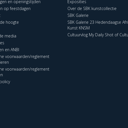
ngen en openingstijden
Exposities
en op feestdagen
Over de SBK kunstcollectie
t
SBK Galerie
p de hoogte
SBK Galerie 23 Hedendaagse Afr
Kunst KNSM
Cultuurvlog My Daily Shot of Cult
 de media
res
en en ANBI
ne voorwaarden/reglement
lieren
ne voorwaarden/reglement
en
policy